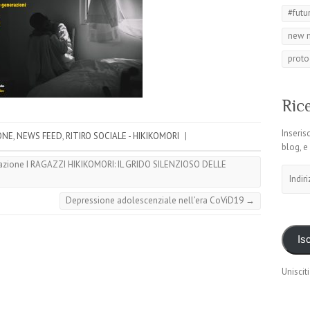
#futu
new 
proto
Rice
Inserisc
ONE
,
NEWS FEED
,
RITIRO SOCIALE - HIKIKOMORI
|
blog, e
mazione I RAGAZZI HIKIKOMORI: IL GRIDO SILENZIOSO DELLE
Indirizz
email
Depressione adolescenziale nell’era CoViD19
→
Isc
Unisciti 