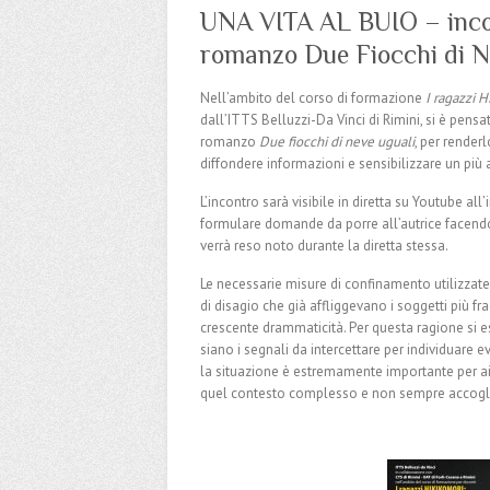
UNA VITA AL BUIO – incon
romanzo Due Fiocchi di N
Nell’ambito del corso di formazione
I ragazzi H
dall’ITTS Belluzzi-Da Vinci di Rimini, si è pensat
romanzo
Due fiocchi di neve uguali
, per renderl
diffondere informazioni e sensibilizzare un pi
L’incontro sarà visibile in diretta su Youtube all’
formulare domande da porre all’autrice facendol
verrà reso noto durante la diretta stessa.
Le necessarie misure di confinamento utilizzate
di disagio che già affliggevano i soggetti più frag
crescente drammaticità. Per questa ragione si es
siano i segnali da intercettare per individuare ev
la situazione è estremamente importante per aiu
quel contesto complesso e non sempre accoglien