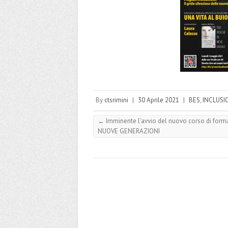
By
ctsrimini
|
30 Aprile 2021
|
BES
,
INCLUSI
←
Imminente l’avvio del nuovo corso di for
NUOVE GENERAZIONI