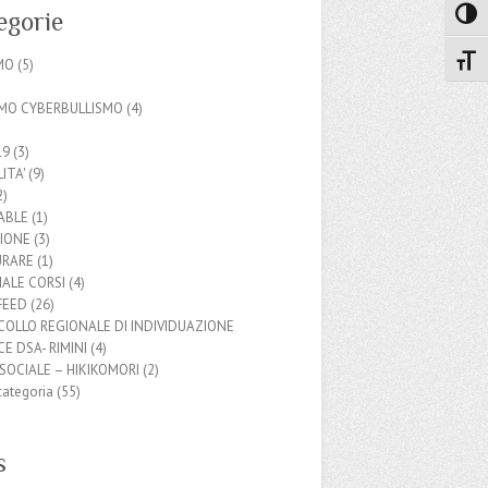
egorie
Attiva
Attiv
MO
(5)
SMO CYBERBULLISMO
(4)
19
(3)
ITA'
(9)
2)
ABLE
(1)
SIONE
(3)
URARE
(1)
ALE CORSI
(4)
FEED
(26)
OLLO REGIONALE DI INDIVIDUAZIONE
E DSA- RIMINI
(4)
 SOCIALE – HIKIKOMORI
(2)
categoria
(55)
s