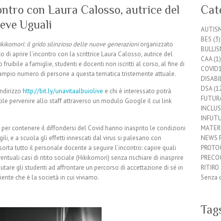
tro con Laura Calosso, autrice del
Cat
eve Uguali
AUTIS
BES
(3)
ikikomori: il grido silinzioso delle nuove generazioni
organizzato
BULLI
o di aprire l’incontro con la scrittrice Laura Calosso, autrice del
CAA
(1)
o fruibile a famiglie, studenti e docenti non iscritti al corso, al fine di
COVID
ù ampio numero di persone a questa tematica tristemente attuale.
DISABIL
DSA
(1
indirizzo
http://bit.ly/unavitaalbuiolive
e chi è interessato potrà
FUTUR
e pervenire allo staff attraverso un modulo Google il cui link
INCLU
INFUT
 per contenere il diffondersi del Covid hanno inasprito le condizioni
MATERI
ili, e a scuola gli effetti innescati dal virus si palesano con
NEWS 
orta tutto il personale docente a seguire l’incontro: capire quali
PROTOC
entuali casi di ritito sociale (Hikikomori) senza rischiare di inasprire
PRECOC
tare gli studenti ad affrontare un percorso di accettazione di sé in
RITIRO
te che è la società in cui viviamo.
Senza 
Tag